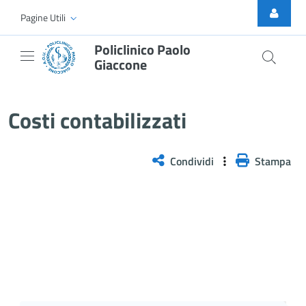
Skip to Main Content
Pagine Utili
Policlinico Paolo
Giaccone
Costi contabilizzati
Costi contabilizzati
Condividi
Stampa