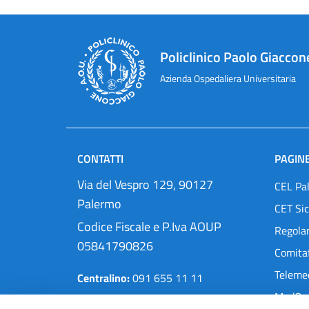
Policlinico Paolo Giaccon
Azienda Ospedaliera Universitaria
CONTATTI
PAGINE
Via del Vespro 129, 90127
CEL Pa
Palermo
CET Sic
Codice Fiscale e P.Iva AOUP
Regola
05841790826
Comitat
Teleme
Centralino:
091 655 11 11
MedOra
Pec:
protocollo@cert.policlinico.pa.it