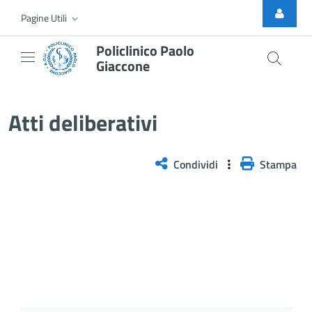
Skip to Main Content
Pagine Utili
Policlinico Paolo
Giaccone
Atti Deliberativi
Atti deliberativi
Condividi
Stampa