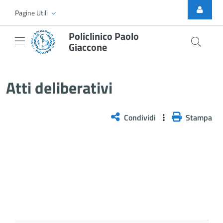
Skip to Main Content
Pagine Utili
Policlinico Paolo
Giaccone
Atti Deliberativi
Atti deliberativi
Condividi
Stampa