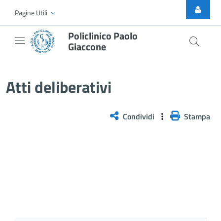
Skip to Main Content
Pagine Utili
Policlinico Paolo
Giaccone
Atti Deliberativi
Atti deliberativi
Condividi
Stampa