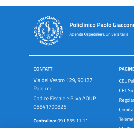
Policlinico Paolo Giaccon
Azienda Ospedaliera Universitaria
CONTATTI
PAGINE
Via del Vespro 129, 90127
CEL Pa
Palermo
CET Sic
Codice Fiscale e P.Iva AOUP
Regola
05841790826
Comitat
Teleme
Centralino:
091 655 11 11
MedOra
Pec:
protocollo@cert.policlinico.pa.it