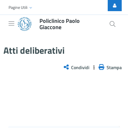
Skip to Main Content
Pagine Utili
Policlinico Paolo
Giaccone
Atti Deliberativi
Atti deliberativi
Condividi
Stampa