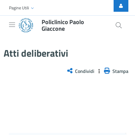
Skip to Main Content
Pagine Utili
Policlinico Paolo
Giaccone
Atti Deliberativi
Atti deliberativi
Condividi
Stampa