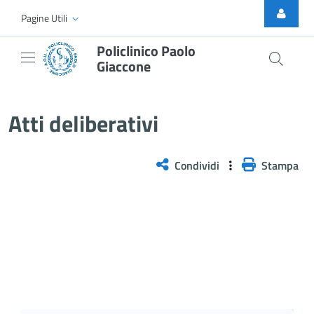
Skip to Main Content
Pagine Utili
Policlinico Paolo
Giaccone
Atti Deliberativi
Atti deliberativi
Condividi
Stampa