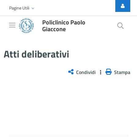
Skip to Main Content
Pagine Utili
Policlinico Paolo
Giaccone
Atti Deliberativi
Atti deliberativi
Condividi
Stampa