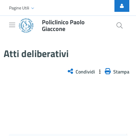
Skip to Main Content
Pagine Utili
Policlinico Paolo
Giaccone
Atti Deliberativi
Atti deliberativi
Condividi
Stampa