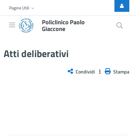
Skip to Main Content
Pagine Utili
Policlinico Paolo
Giaccone
Atti Deliberativi
Atti deliberativi
Condividi
Stampa