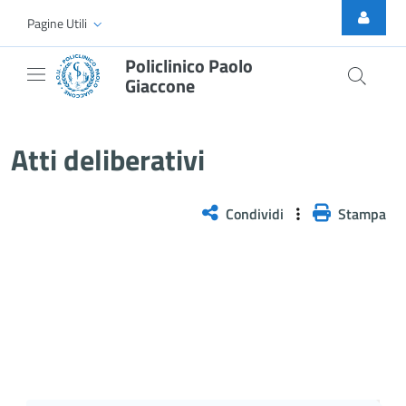
Skip to Main Content
Pagine Utili
Policlinico Paolo
Giaccone
Atti Deliberativi
Atti deliberativi
Condividi
Stampa