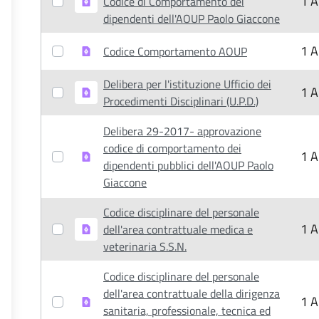
1 A
Codice di Comportamento dei
dipendenti dell'AOUP Paolo Giaccone
1 A
Codice Comportamento AOUP
Delibera per l'istituzione Ufficio dei
1 A
Procedimenti Disciplinari (U.P.D.)
Delibera 29-2017- approvazione
codice di comportamento dei
1 A
dipendenti pubblici dell'AOUP Paolo
Giaccone
Codice disciplinare del personale
1 A
dell'area contrattuale medica e
veterinaria S.S.N.
Codice disciplinare del personale
dell'area contrattuale della dirigenza
1 A
sanitaria, professionale, tecnica ed