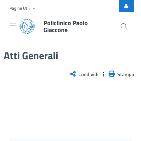
Skip to Main Content
Pagine Utili
Policlinico Paolo
Giaccone
Atti Generali
Atti Generali
Condividi
Stampa