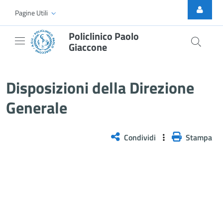
Skip to Main Content
Pagine Utili
Policlinico Paolo
Giaccone
Disposizioni della Direzione Gen
Disposizioni della Direzione
Generale
Condividi
Stampa