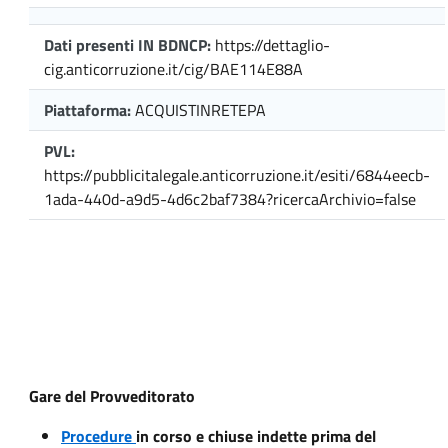
Dati presenti IN BDNCP:
https://dettaglio-
cig.anticorruzione.it/cig/BAE114E88A
Piattaforma:
ACQUISTINRETEPA
PVL:
https://pubblicitalegale.anticorruzione.it/esiti/6844eecb-
1ada-440d-a9d5-4d6c2baf7384?ricercaArchivio=false
Gare del Provveditorato
Procedure
in corso e chiuse indette prima del