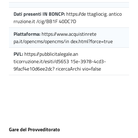
Dati presenti IN BDNCP:
https://de ttagliocig. antico
rruzione.it /cig/BB1F 40DC7D
Piattaforma:
https://www.acquistinrete
pa.it/opencms/opencms/in dex.html?force=true
PVL:
https://pubblicitalegale.an
ticorruzione.it/esiti/d5653 15e-3978-4cd3-
9facf4e10d6ee2dc? ricercaArchi vio=false
Gare del Provveditorato