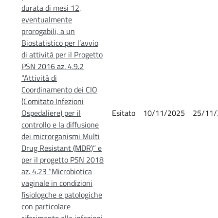
durata di mesi 12,
eventualmente
prorogabili, a un
Biostatistico per l’avvio
di attività per il Progetto
PSN 2016 az. 4.9.2
“Attività di
Coordinamento dei CIO
(Comitato Infezioni
Ospedaliere) per il
Esitato
10/11/2025
25/11/
controllo e la diffusione
dei microrganismi Multi
Drug Resistant (MDR)” e
per il progetto PSN 2018
az. 4.23 “Microbiotica
vaginale in condizioni
fisiologche e patologiche
con particolare
riferimento alle infezioni