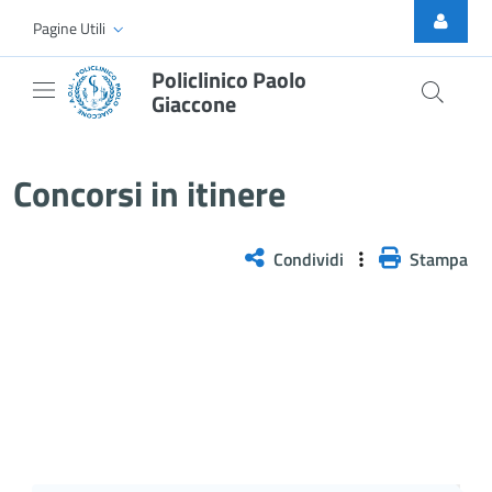
Skip to Main Content
Pagine Utili
Policlinico Paolo
Giaccone
Concorsi esitati
Concorsi in itinere
Condividi
Stampa