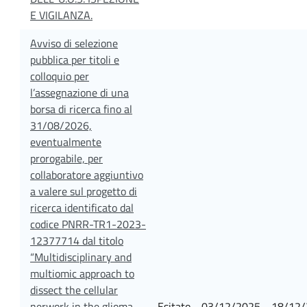
E VIGILANZA.
Avviso di selezione
pubblica per titoli e
colloquio per
l’assegnazione di una
borsa di ricerca fino al
31/08/2026,
eventualmente
prorogabile, per
collaboratore aggiuntivo
a valere sul progetto di
ricerca identificato dal
codice PNRR-TR1-2023-
12377714 dal titolo
“Multidisciplinary and
multiomic approach to
dissect the cellular
nerwork in the glioma
Esitato
03/12/2025
18/12/