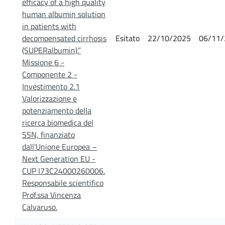
efficacy of a high quality
human albumin solution
in patients with
decompensated cirrhosis
Esitato
22/10/2025
06/11/
(SUPERalbumin).”
Missione 6 -
Componente 2 -
Investimento 2.1
Valorizzazione e
potenziamento della
ricerca biomedica del
SSN, finanziato
dall’Unione Europea –
Next Generation EU -
CUP I73C24000260006.
Responsabile scientifico
Prof.ssa Vincenza
Calvaruso.