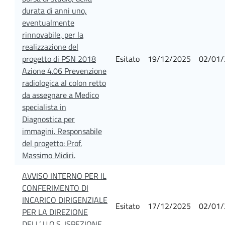
durata di anni uno,
eventualmente
rinnovabile, per la
realizzazione del
progetto di PSN 2018
Esitato
19/12/2025
02/01/
Azione 4.06 Prevenzione
radiologica al colon retto
da assegnare a Medico
specialista in
Diagnostica per
immagini. Responsabile
del progetto: Prof.
Massimo Midiri.
AVVISO INTERNO PER IL
CONFERIMENTO DI
INCARICO DIRIGENZIALE
Esitato
17/12/2025
02/01/
PER LA DIREZIONE
DELL’ U.O.S. ISPEZIONE