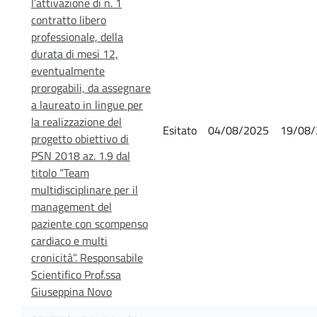
l’attivazione di n. 1
contratto libero
professionale, della
durata di mesi 12,
eventualmente
prorogabili, da assegnare
a laureato in lingue per
la realizzazione del
Esitato
04/08/2025
19/08/
progetto obiettivo di
PSN 2018 az. 1.9 dal
titolo “Team
multidisciplinare per il
management del
paziente con scompenso
cardiaco e multi
cronicità”. Responsabile
Scientifico Prof.ssa
Giuseppina Novo