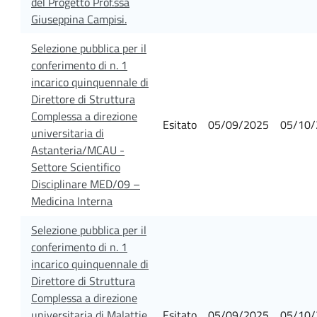
del Progetto Prof.ssa
Giuseppina Campisi.
Selezione pubblica per il
conferimento di n. 1
incarico quinquennale di
Direttore di Struttura
Complessa a direzione
Esitato
05/09/2025
05/10/
universitaria di
Astanteria/MCAU -
Settore Scientifico
Disciplinare MED/09 –
Medicina Interna
Selezione pubblica per il
conferimento di n. 1
incarico quinquennale di
Direttore di Struttura
Complessa a direzione
universitaria di Malattie
Esitato
05/09/2025
05/10/