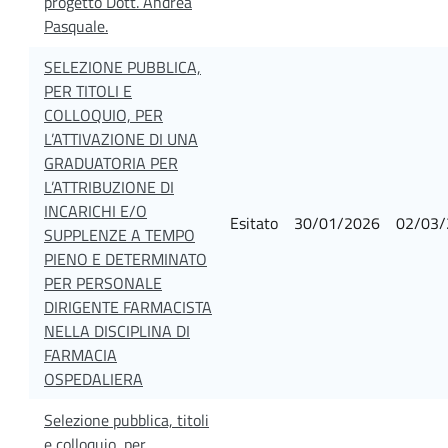
progetto Dott. Andrea
Pasquale.
SELEZIONE PUBBLICA,
PER TITOLI E
COLLOQUIO, PER
L’ATTIVAZIONE DI UNA
GRADUATORIA PER
L’ATTRIBUZIONE DI
INCARICHI E/O
Esitato
30/01/2026
02/03/
SUPPLENZE A TEMPO
PIENO E DETERMINATO
PER PERSONALE
DIRIGENTE FARMACISTA
NELLA DISCIPLINA DI
FARMACIA
OSPEDALIERA
Selezione pubblica, titoli
e colloquio, per