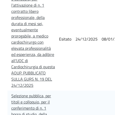
l’attivazione di n. 1
contratto libero
professionale, della
durata di mesi sei,
eventualmente
prorogabile, a medico
Esitato
24/12/2025
08/01/
cardiochirurgo con
elevata professionalità
ed esperienza, da adibire
all’UOC di
Cardiochirurgia di questa
AOUP. PUBBLICATO
SULLA GURS N. 19 DEL
24/12/2025
Selezione pubblica, per
titoli e colloquio, per il
conferimento di n. 1
borsa di studio, della