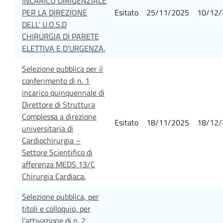
INCARICO DIRIGENZIALE
PER LA DIREZIONE
Esitato
25/11/2025
10/12/
DELL’ U.O.S.D
CHIRURGIA DI PARETE
ELETTIVA E D’URGENZA.
Selezione pubblica per il
conferimento di n. 1
incarico quinquennale di
Direttore di Struttura
Complessa a direzione
Esitato
18/11/2025
18/12/
universitaria di
Cardiochirurgia –
Settore Scientifico di
afferenza MEDS 13/C
Chirurgia Cardiaca.
Selezione pubblica, per
titoli e colloquio, per
l’attivazione di n. 2