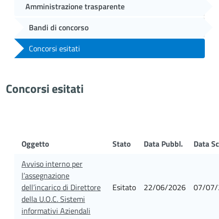
Amministrazione trasparente
Bandi di concorso
Concorsi esitati
Concorsi esitati
Oggetto
Stato
Data Pubbl.
Data Sc
Avviso interno per
l’assegnazione
dell’incarico di Direttore
Esitato
22/06/2026
07/07/
della U.O.C. Sistemi
informativi Aziendali