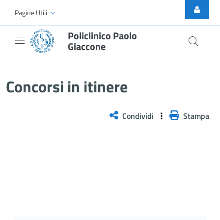
Skip to Main Content
Pagine Utili
Policlinico Paolo
Giaccone
Concorsi esitati
Concorsi in itinere
Condividi
Stampa