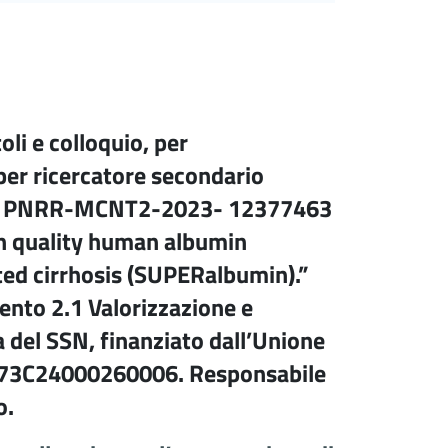
oli e colloquio, per
 per ricercatore secondario
getto PNRR-MCNT2-2023- 12377463
igh quality human albumin
ted cirrhosis (SUPERalbumin).”
nto 2.1 Valorizzazione e
 del SSN, finanziato dall’Unione
 I73C24000260006. Responsabile
o.