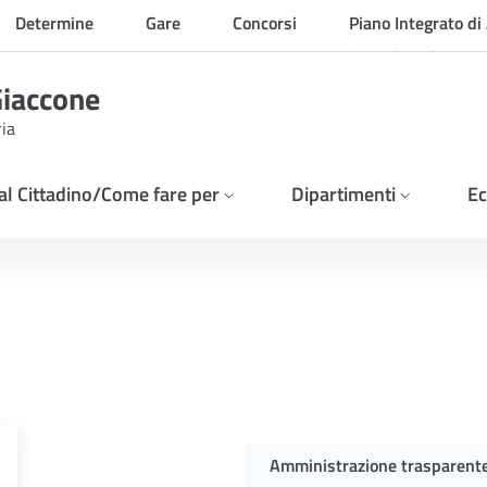
Determine
Gare
Concorsi
Piano Integrato di 
Organizzazione
Giaccone
ria
 al Cittadino/Come fare per
Dipartimenti
Ec
ica, per titoli e colloqui
Amministrazione trasparent