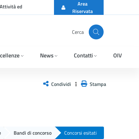
Area
Attività ed
Riservata
Cerca
cellenze
News
Contatti
OIV
o, per l’assegnazione di u
Condividi
Stampa
e
Bandi di concorso
Concorsi esitati