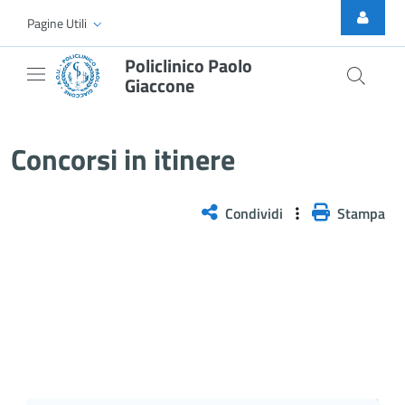
Skip to Main Content
Pagine Utili
Policlinico Paolo
Giaccone
Concorsi esitati
Concorsi in itinere
Condividi
Stampa