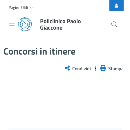
Skip to Main Content
Pagine Utili
Policlinico Paolo
Giaccone
Incarichi a tempo pieno e determ
Concorsi in itinere
Condividi
Stampa