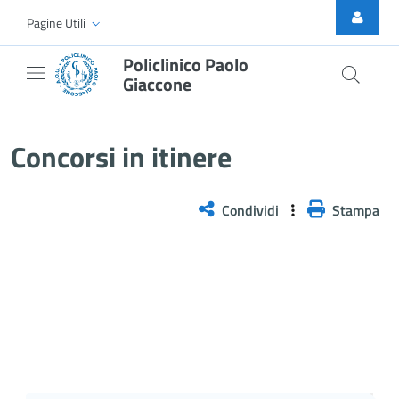
Skip to Main Content
Pagine Utili
Policlinico Paolo
Giaccone
Concorsi esitati
Concorsi in itinere
Condividi
Stampa