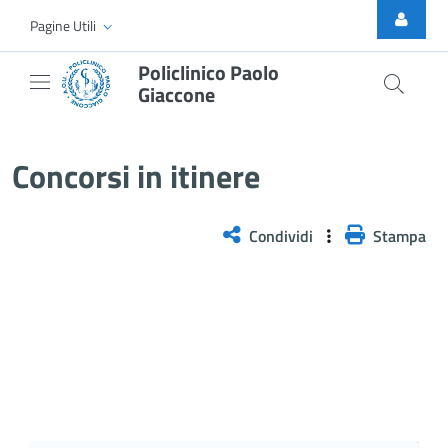
Skip to Main Content
Pagine Utili
Policlinico Paolo
Giaccone
Selezione pubblica, per titoli e 
Concorsi in itinere
Condividi
Stampa