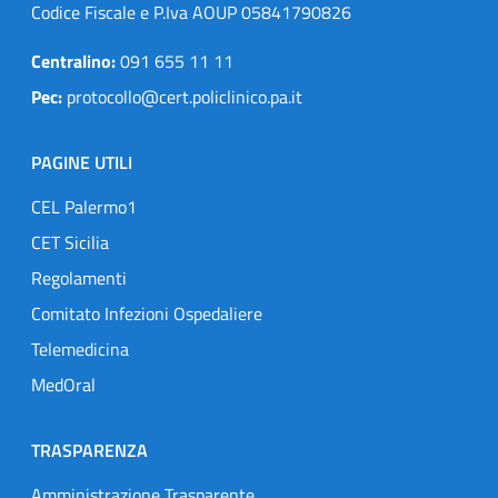
Codice Fiscale e P.Iva AOUP 05841790826
Centralino:
091 655 11 11
Pec:
protocollo@cert.policlinico.pa.it
PAGINE UTILI
CEL Palermo1
CET Sicilia
Regolamenti
Comitato Infezioni Ospedaliere
Telemedicina
MedOral
TRASPARENZA
Amministrazione Trasparente