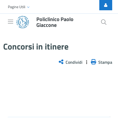
Skip to Main Content
Pagine Utili
Policlinico Paolo
Giaccone
Selezione pubblica, per titoli e 
Concorsi in itinere
Condividi
Stampa