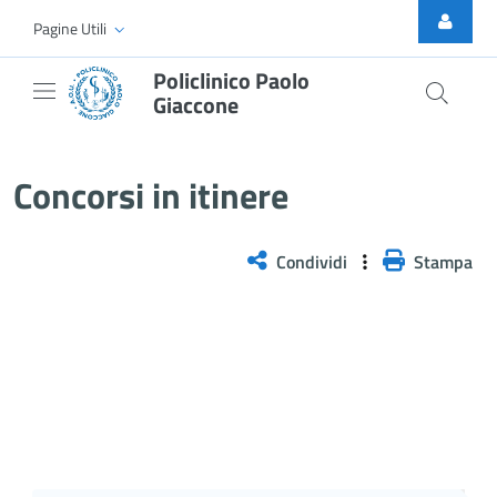
Skip to Main Content
Pagine Utili
Policlinico Paolo
Giaccone
Concorsi esitati
Concorsi in itinere
Condividi
Stampa