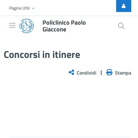
Skip to Main Content
Pagine Utili
Policlinico Paolo
Giaccone
Concorsi esitati
Concorsi in itinere
Condividi
Stampa